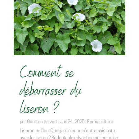
Comment se
débarrasser du
liseron ?
par
Gouttes de vert
|
Juil 24, 2025
|
Permaculture
Liseron en fleurQuel jardinier ne s’est jamais battu
avec le liseron ? Redoutable adventice qui colonise