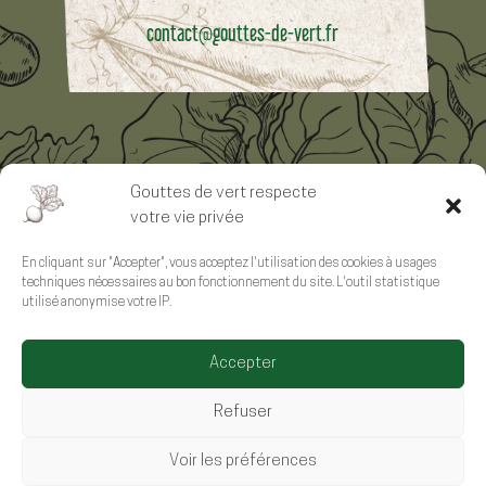
contact@gouttes-de-vert.fr
Suivre les actualités de Gouttes de Vert
Gouttes de vert respecte
votre vie privée
En cliquant sur "Accepter", vous acceptez l'utilisation des cookies à usages
techniques nécessaires au bon fonctionnement du site. L'outil statistique
utilisé anonymise votre IP.
Mentions Légales
–
Politique de Confidentialité
Accepter
Site internet créé par Kinko Studio
Refuser
Gouttes de Vert © 2026 Tous droits réservés
Voir les préférences