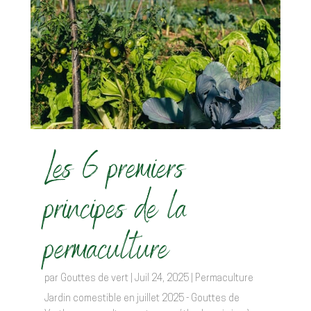
Les 6 premiers
principes de la
permaculture
par
Gouttes de vert
|
Juil 24, 2025
|
Permaculture
Jardin comestible en juillet 2025 - Gouttes de