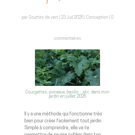
par
Gouttes de vert
|
23 Juil,2025
|
Conception
|
0
commentaires
Courgettes, poireaux, basilic…etc. dans mon
jardin en juillet 2025
Il y a une méthode qui fonctionne très
bien pour créer facilement tout jardin.
Simple à comprendre, elle va te
permettre de ne rien oublier dans ton